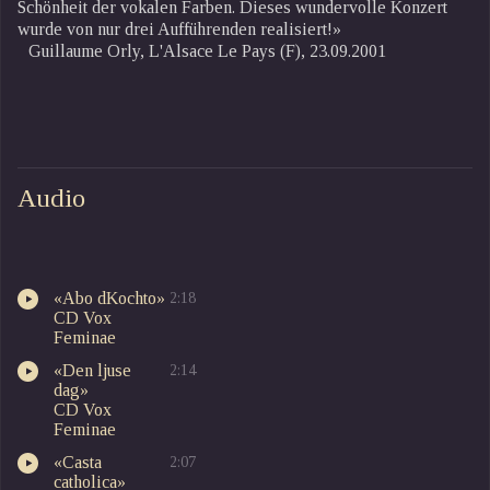
Schönheit der vokalen Farben. Dieses wundervolle Konzert
wurde von nur drei Aufführenden realisiert!»
Guillaume Orly, L'Alsace Le Pays (F), 23.09.2001
Audio
«Abo dKochto»
2:18
CD Vox
Feminae
«Den ljuse
2:14
dag»
CD Vox
Feminae
«Casta
2:07
catholica»