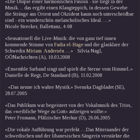
«Die Utopie einer harmonischen Fusion - sie liegt in der
Musik… das ergibt einen Klangteppich, in dessen Gewebe
die Stränge aus Orient und Okzident kaum noch unterscheidbar
sind - ein wunderschön-melancholisches Ideal. …»
Nicole Strecker, Ballettanz, 4-08
«Sensationell die Live-Musik: die von ganz tief innen
kommende Stimme von
Fadia el-Hage
und die glasklare der
Schwedin
Miriam Andersén
…» Silvia Nagl,
OÖNachrichten (A), 10.03.2008
«Ensemble Sarband singt und spielt die Sterne vom Himmel..»
Danielle de Regt, De Standaard (B), 11.02.2008
«Das nenne ich wahre Mystik.» Svenska Dagbladet (SE),
28.07.2005
«Das Publikum war begeistert von der Vokalmusik des Trios,
das «weibliche Wege zu Gott» aufzeigen wollte.»
Peter Fromann, Pfälzischer Merkur (D), 26.06.2005
«Die vokale Aufführung war perfekt …Das Miteinander der
schwedischen und der libanesischen Sängerin verstärkte die