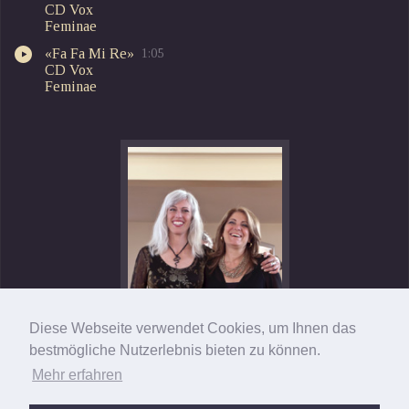
CD Vox
Feminae
«Fa Fa Mi Re»
1:05
CD Vox
Feminae
Diese Webseite verwendet Cookies, um Ihnen das
bestmögliche Nutzerlebnis bieten zu können.
Mehr erfahren