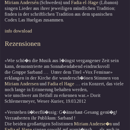
Miriam Andersén
(Schweden) und
Fadia el-Hage
(Libanon)
singen Lieder aus ihrer jeweiligen mündlichen Tradition;
finden in der schriftlichen Tradition aus dem spanischen
Codex Las Huelgas zusammen.
info download
Rezensionen
«Wie schö�n die Musik aus l�ängst vergangener Zeit sein
kann, demonstrierte am Sonnabendabend eindrucksvoll
die Gruppe Sarband … Unter dem Titel «Vox Feminae»
erklangen in der Kirche die wundersch�önen Stimmen von
Miriam Andersen
und
Fadia el Hage
… ein Konzert, das viele
noch lange in Erinnerung behalten werden,
wie unschwer am Beifall zu erkennen war..» Dorit
Schlemermeyer, Weser-Kurier, 19.03.2012
«Verstehen ü�berflü�ssig: G�änsehaut-Gesang genü�g!
Verzauberten ihr Publikum: Sarband !
Die beiden großartigen Solistinnen
Miriam Anderse�n
und
Fadia el-Hage
singen sowohl auf aramä�isch … als auch in