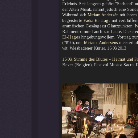
Erlebnis. Seit langem gehört "Sarband" u
der Alten Musik, nimmt jedoch eine Sonde
Während sich
Miriam Andersén
mit ihrem
begeisterte
Fadia El-Hage
mit verblüffen
aramäischen Gesängezu Glanzpunkten.
I
Rahmentrommel auch zur Laute. Diese ent
El-Hages
hingebungsvollem Vortrag zum
(*810), und
Miriam Anderséns
meisterhaf
wit, Wiesbadener Kurier, 16.08.2013
15.08. Stimme des Blutes - Heimat und Fr
Bever (Belgien), Festival Musica Sacra, 