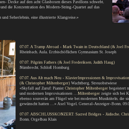
en- Decke auf den acht Glasboxen dieses Pavillons schwebt,
it und die Konzentration des Modern-String-Quartet auf das
und Seherlebnis, eine illustrierte Klangreise.»
07.07. A Tramp Abroad - Mark Twain in Deutschland (& Joel Fre
Rheinbach, Aula, Erzbischöflichen Gymnasium St. Joseph
07.07. Pilgrim Fathers (& Joel Frederiksen, Judith Haug)
Nümbrecht, Schloß Homburg
07.07. Aus Alt mach Neu - KlavierImpressionen & Improvisation
(& Christopher Miltenberger)
Wachtberg, Streuobstwiese
«Skyfall auf Zuruf: Pianist
Christopher Miltenberger
begeistert m
und modernen Improvisationen …
Miltenberger
zeigte sich bei 
ebenso souverän am Flügel wie bei modernen Musiktiteln, die s
gewünscht hatten …» Axel Vogel, General-Anzeiger-Bonn, 09.
07.07. ABSCHLUSSKONZERT: Sacred Bridges - Jüdische, Chris
Bonn, Orgelbau Klais