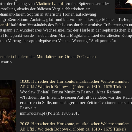
nter der Leitung von
Vladimir Ivanoff
zu den Spitzenensembles
rstellung abseits der üblichen Vergleichbarkeiten ein …
 diamantklarem Sopran in ätherische Höhen aufschwang,
d großem Stimm-Ambitus, glut- und blutvoll bis in kernige Männer- Tiefen, 
vanoff
half dem Verständnis des Publikums durch instruktive Erläuterungen un
spann ein wunderbares Wechselspiel mit der Harfe in der sephardischen Bal
 Höhepunkt wurde – neben dem Maria Magdalena-Lied der ältesten Kompon
tem Vortrag der apokalyptischen Vanitas-Warnung "Audi pontus".»
emde in Liedern des Mittelalters aus Orient & Okzident
Rosario
18.08. Herrscher der Horizonte, musikalischer Weltensammler:
Alî Ufkî / Wojciech Bobowski (Polen ca. 1610 - 1675 Türkei)
Wroclaw (Polen), Forum Musicum Festival, Altes Rathaus
«Nachdem das Ensemble seinen Auftritt beendete, war der Rau
erstarrten in Stille, um nach geraumer Zeit in Ovationen auszubre
Festival.»
mmwroclaw.pl (Polen), 19.08.2013
20.08. Herrscher der Horizonte, musikalischer Weltensammler:
Alî Ufkî / Wojciech Bobowski (Polen ca. 1610 - 1675 Türkei)