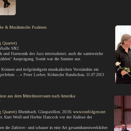
liche & Muslimische Psalmen
g Quartet)
erhalle SN2
 und Harmonik des Jazz internalisiert, auch die samtweiche
"kühlen" Ausprägung. Somit war die Summe aus
 Können und tiefgründigem musikalischen Verständnis ein
erlebnis …» Peter Lorber, Kölnische Rundschau, 11.07.2013
ation aus dem Mittelmeerraum nach Amerika
r
g Quartet)
Rheinbach, Glaspavillon, 20:30,
www.tonfolgen.net
r, Kurt Weill und Herbie Hancock vor der Kulisse der
n die Zuhörer- und schauer in eine Art gesamtkunstwerklicher