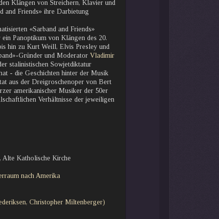
 den Klängen von Streichern, Klavier und
 and Friends» ihre Darbietung
atisierten «Sarband and Friends»
 ein Panoptikum von Klängen des 20.
s hin zu Kurt Weill, Elvis Presley und
Sarband»-Gründer und Moderator
Vladimir
r stalinistischen Sowjetdiktatur
at - die Geschichten hinter der Musik
tat aus der Dreigroschenoper von Bert
arzer amerikanischer Musiker der 50er
lschaftlichen Verhältnisse der jeweiligen
 Alte Katholische Kirche
eerraum nach Amerika
deriksen, Christopher Miltenberger)