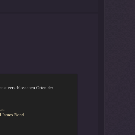
onst verschlossenen Orten der
kau
nd James Bond