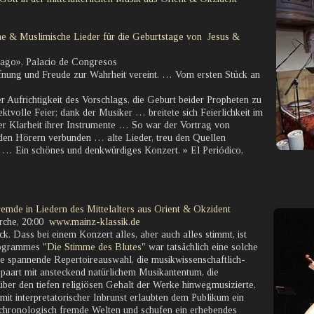
che & Muslimische Lieder für die Geburtstage von Jesus &
tiago», Palacio de Congresos
nung und Freude zur Wahrheit vereint. … Vom ersten Stück an
 Aufrichtigkeit des Vorschlags, die Geburt beider Propheten zu
ktvolle Feier; dank der Musiker … breitete sich Feierlichkeit im
er Klarheit ihrer Instrumente … So war der Vortrag von
en Hörern verbunden … alte Lieder, treu den Quellen
nt … Ein schönes und denkwürdiges Konzert. » El Periódico,
emde in Liedern des Mittelalters aus Orient & Okzident
che, 20:00
www.mainz-klassik.de
. Dass bei einem Konzert alles, aber auch alles stimmt, ist
rogrammes "
Die Stimme des Blutes
" war tatsächlich eine solche
e spannende Repertoireauswahl, die musikwissenschaftlich-
epaart mit ansteckend natürlichem Musikantentum, die
 über den tiefen religiösen Gehalt der Werke hinwegmusizierte,
it interpretatorischer Inbrunst erlaubten dem Publikum ein
 chronologisch fremde Welten und schufen ein erhebendes