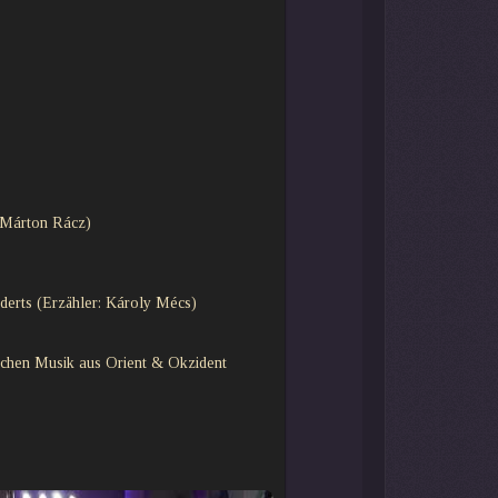
: Márton Rácz)
derts (Erzähler: Károly Mécs)
lichen Musik aus Orient & Okzident