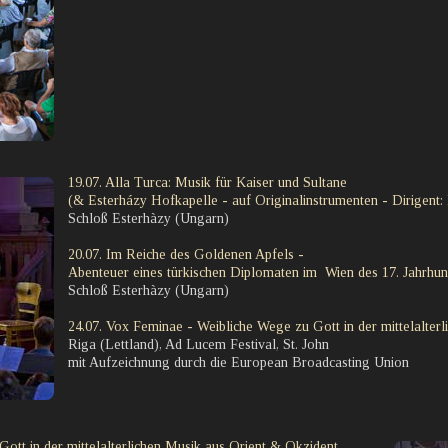
19.07. Alla Turca: Musik für Kaiser und Sultane
(& Esterházy Hofkapelle - auf Originalinstrumenten - Dirigent
Schloß Esterhàzy (Ungarn)
20.07. Im Reiche des Goldenen Apfels -
Abenteuer eines türkischen Diplomaten im Wien des 17. Jahrhun
Schloß Esterhàzy (Ungarn)
24.07. Vox Feminae - Weibliche Wege zu Gott in der mittelalter
Riga (Lettland), Ad Lucem Festival, St. John
mit Aufzeichnung durch die European Broadcasting Union
ott in der mittelalterlichen Musik aus Orient & Okzident