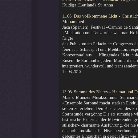
Kuldiga (Lettland), St. Anna
11.08. Das vollkommene Licht - Christli
Mohammed
Jaca (Spanien), Festival «Camino de San
«Meditation und Tanz, oder wie man Hoff
folgte
das Publikum im Palacio de Congresos der
feiern … Schauspiel und Meditation, respe
Konzertsaal aus … Klingendes Licht in d
Ensemble Sarband in jedem Moment mit d
interpretiert, wundervoll und transzende
12.08.2013
13.08. Stimme des Blutes - Heimat und Fr
Mainz, Mainzer Musiksommer, Seminarkir
«Ensemble Sarband macht starken Eindruck
selten zu erleben. Den Besuchern des P
Sternstunde vergönnt: Die so stimmige wi
historische Expertise der Mitwirkenden g
stilsicher- charmante Ausführung, die nie
das hohe musikalische Niveau verbunden m
gebanntes Eintauchen in geografisch wie