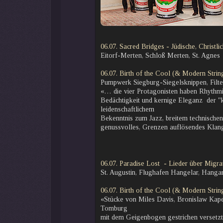
06.07. Sacred Bridges - Jüdische, Christ
Eitorf-Merten, Schloß Merten, St. Agnes
06.07. Birth of the Cool (& Modern Strin
Pumpwerk Siegburg-Siegelsknippen, Filt
«… die vier Protagonisten haben Rhythmik
Bedächtigkeit und kernige Eleganz der 
leidenschaftlichem
Bekenntnis zum Jazz, breitem technischen
genussvolles, Grenzen auflösendes Klang
06.07. Paradise Lost - Lieder über Migr
St. Augustin, Flughafen Hangelar, Hanga
06.07. Birth of the Cool (& Modern Strin
«Stücke von Miles Davis, Bronislaw Kape
Tomburg
mit dem Geigenbogen gestrichen versetzte