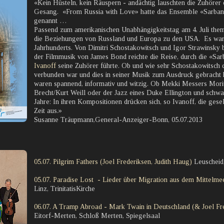
«Kein Hüsteln, kein Räuspern - andächtig lauschten die Zuhörer
Gesang. «From Russia with Love» hatte das Ensemble «Sarband
genannt …
Passend zum amerikanischen Unabhängigkeitstag am 4. Juli them
die Beziehungen von Russland und Europa zu den USA. Es war
Jahrhunderts. Von Dimitri Schostakowitsch und Igor Strawinsky bi
der Filmmusik von James Bond reichte die Reise, durch die «
Ivanoff
seine Zuhörer führte. Ob und wie sehr Schostakowitsch de
verbunden war und dies in seiner Musik zum Ausdruck gebracht h
waren spannend, informativ und witzig. Ob Mekki Messers Mori
Brecht/Kurt Weill oder der Jazz eines Duke Ellington und schw
Jahre: In ihren Kompositionen drücken sich, so Ivanoff, die gesel
Zeit aus.»
Susanne Träupmann,General-Anzeiger-Bonn, 05.07.2013
05.07. Pilgrim Fathers (Joel Frederiksen, Judith Haug)
Leuscheid,
05.07. Paradise Lost - Lieder über Migration aus dem Mittelm
Linz, TrinitatisKirche
06.07. A Tramp Abroad - Mark Twain in Deutschland (& Joel Fre
Eitorf-Merten, Schloß Merten, Spiegelsaal